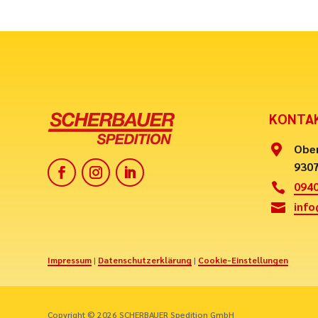
KONTA
Ober

9307
0940

info

Impressum
|
Datenschutzerklärung
|
Cookie-Einstellungen
Copyright © 2026 SCHERBAUER Spedition GmbH