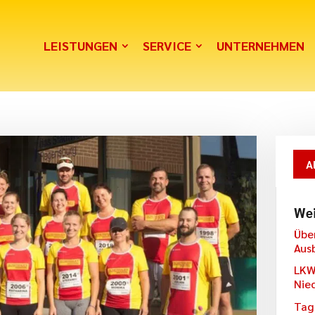
LEISTUNGEN
SERVICE
UNTERNEHMEN
A
Wei
Übe
Aus
LKW
Nie
Tag 